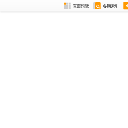
頁面預覽
各期索引