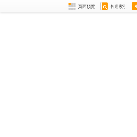
頁面預覽
各期索引