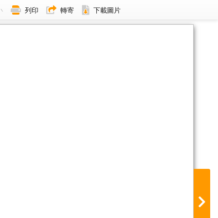
小
列印
轉寄
下載圖片