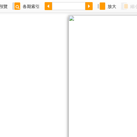
預覽
各期索引
放大
縮