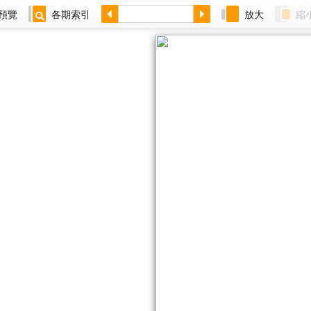
預覽
各期索引
放大
縮