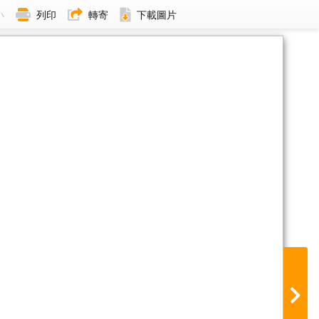
小
列印
轉寄
下載圖片