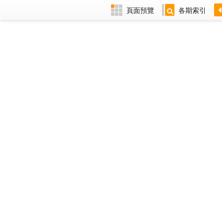
頁面預覽
各期索引