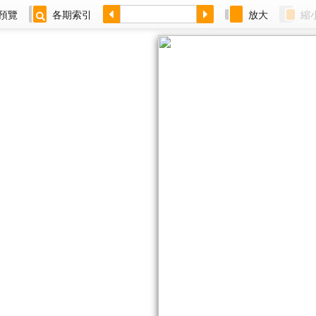
預覽
各期索引
放大
縮