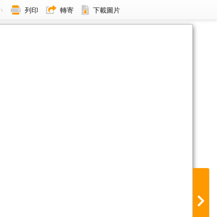
小
列印
轉寄
下載圖片