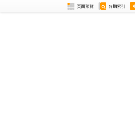
頁面預覽
各期索引