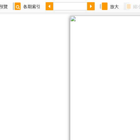
預覽
各期索引
放大
縮