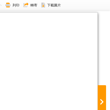
小
列印
轉寄
下載圖片