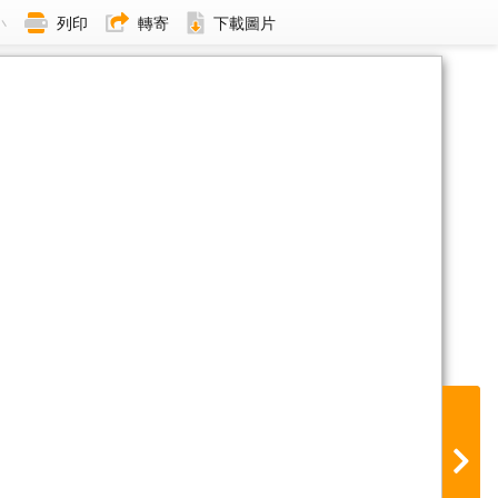
小
列印
轉寄
下載圖片