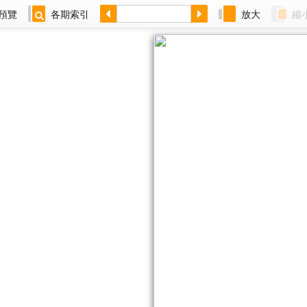
預覽
各期索引
放大
縮