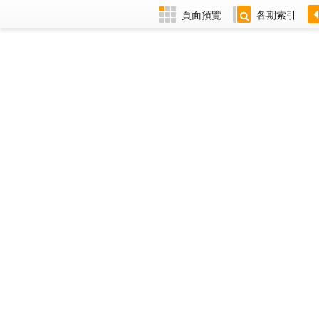
頁面預覽
各期索引