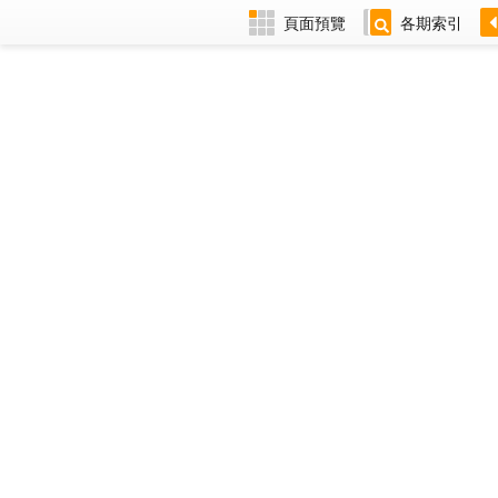
頁面預覽
各期索引