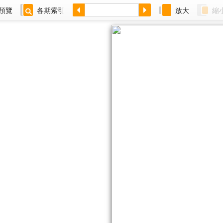
預覽
各期索引
放大
縮