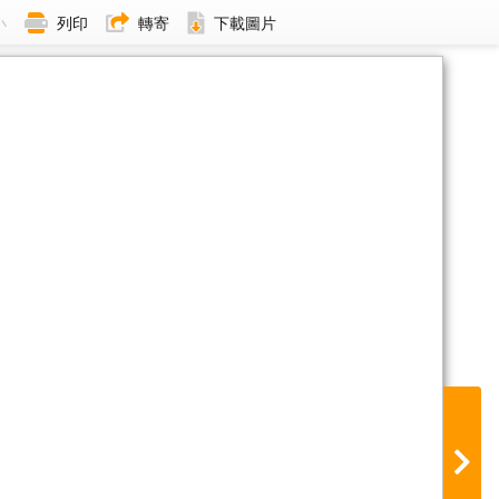
小
列印
轉寄
下載圖片