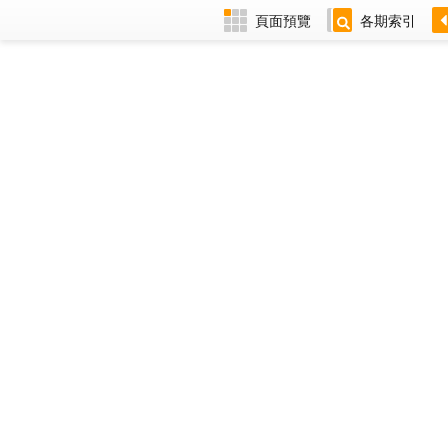
頁面預覽
各期索引