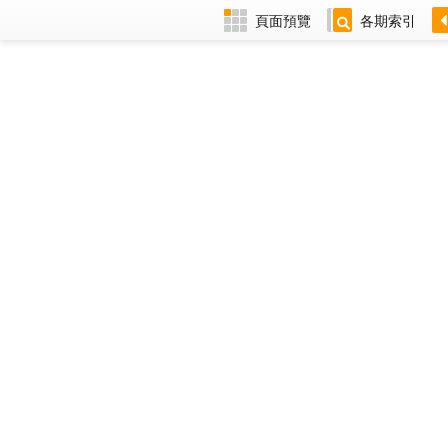
頁面預覽
各期索引