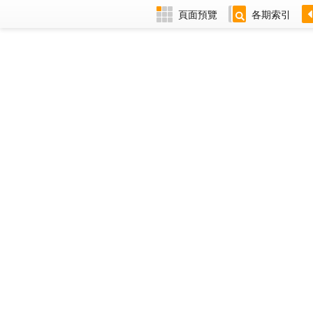
頁面預覽
各期索引