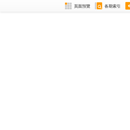
頁面預覽
各期索引