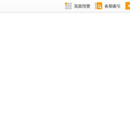
頁面預覽
各期索引