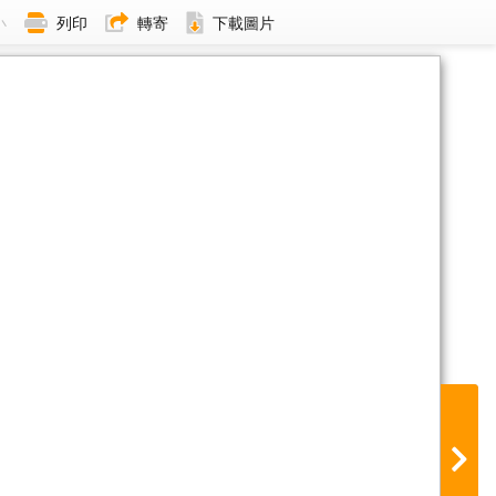
小
列印
轉寄
下載圖片