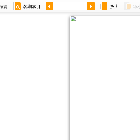
預覽
各期索引
放大
縮