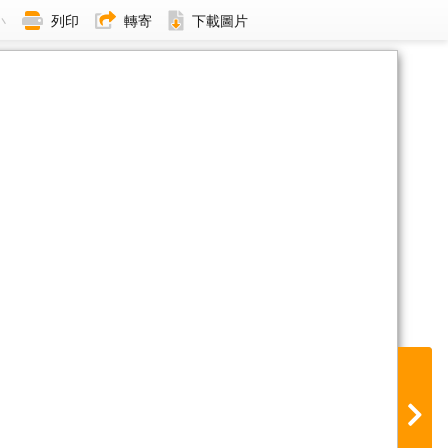
小
列印
轉寄
下載圖片