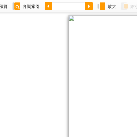
預覽
各期索引
放大
縮