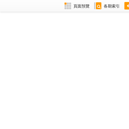
頁面預覽
各期索引