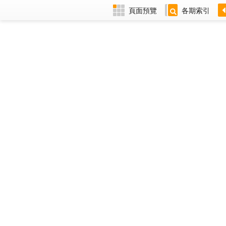
頁面預覽
各期索引