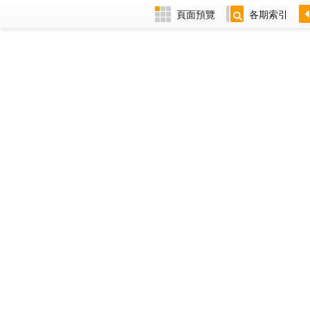
頁面預覽
各期索引