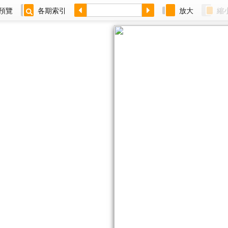
預覽
各期索引
放大
縮