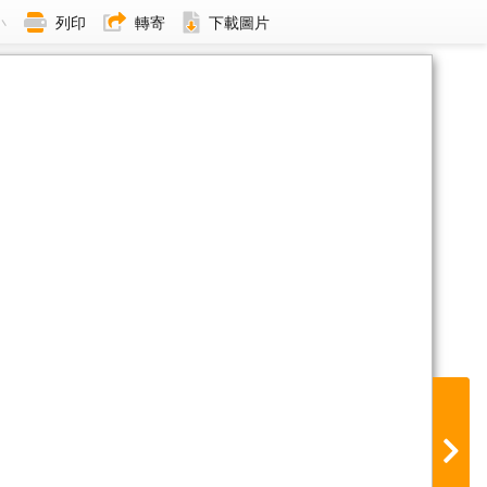
小
列印
轉寄
下載圖片