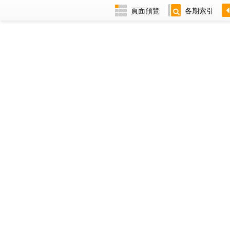
頁面預覽
各期索引