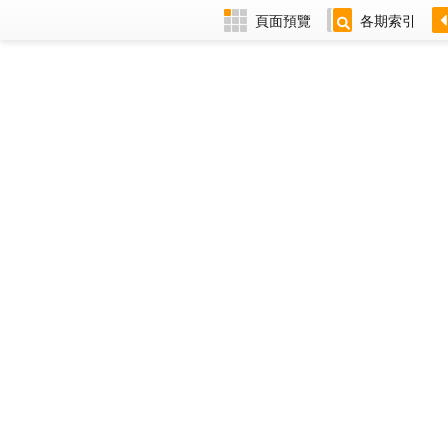
頁面預覽
各期索引