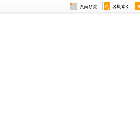
頁面預覽
各期索引