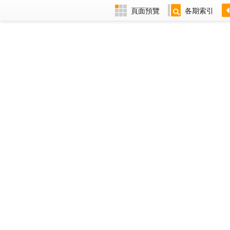
頁面預覽
各期索引