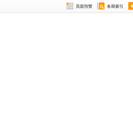
頁面預覽
各期索引