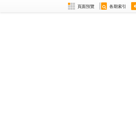
頁面預覽
各期索引