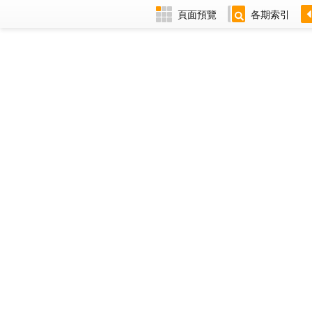
頁面預覽
各期索引