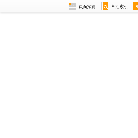
頁面預覽
各期索引