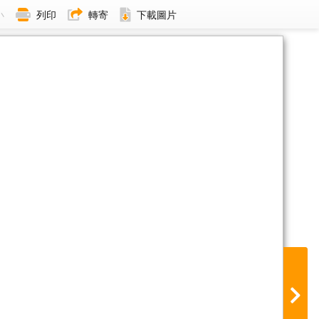
小
列印
轉寄
下載圖片