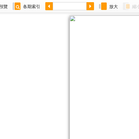
預覽
各期索引
放大
縮