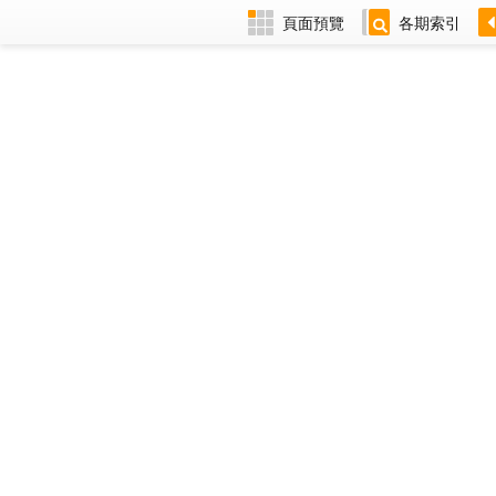
頁面預覽
各期索引