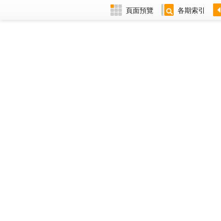
頁面預覽
各期索引