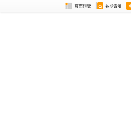
頁面預覽
各期索引