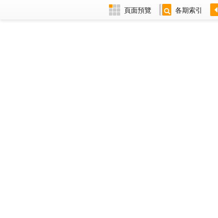
頁面預覽
各期索引