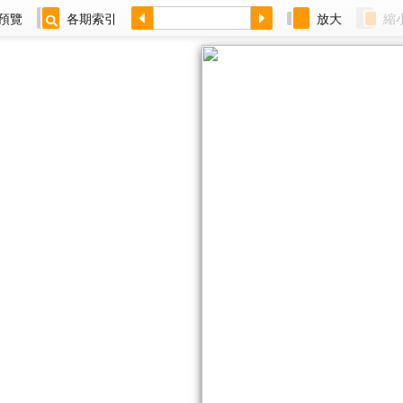
預覽
各期索引
放大
縮