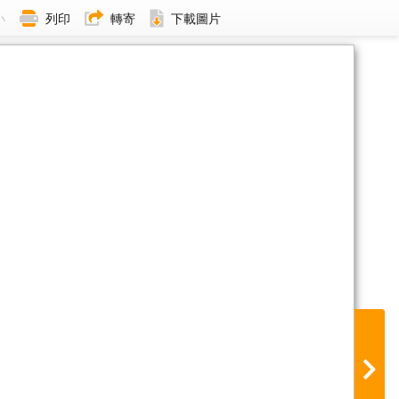
小
列印
轉寄
下載圖片