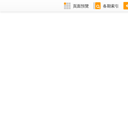
頁面預覽
各期索引