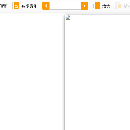
預覽
各期索引
放大
縮