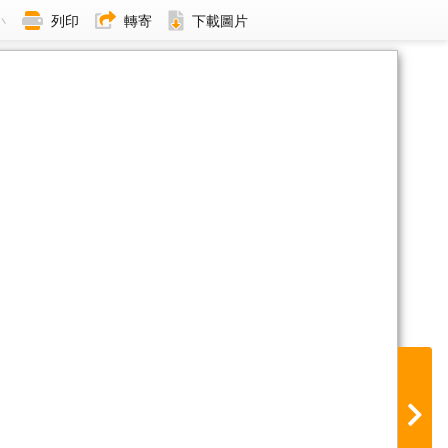
小
列印
轉寄
下載圖片