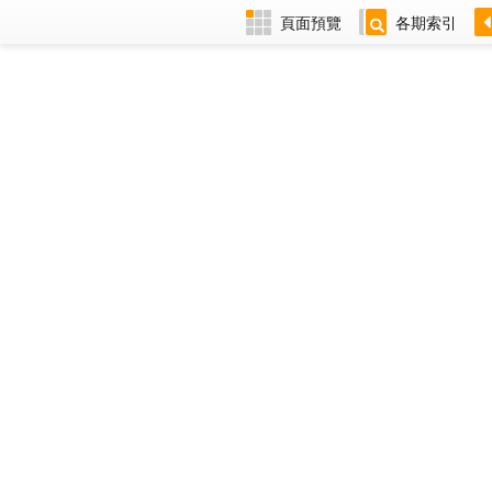
頁面預覽
各期索引