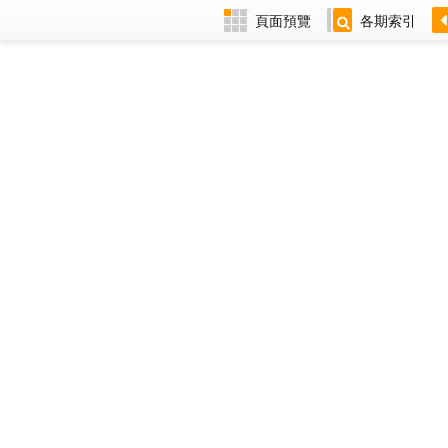
頁面預覽
各期索引