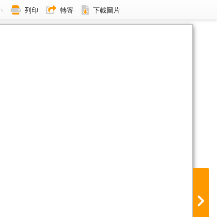
小
列印
轉寄
下載圖片