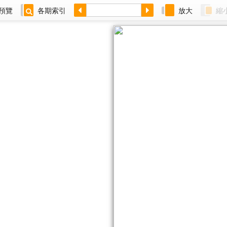
預覽
各期索引
放大
縮