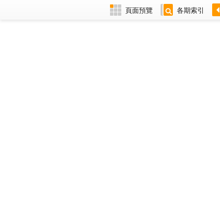
頁面預覽
各期索引