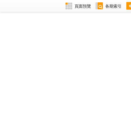
頁面預覽
各期索引