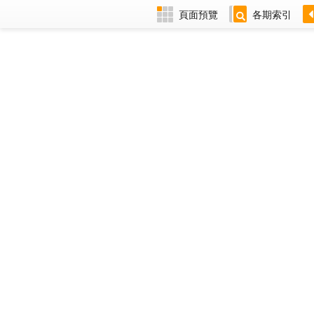
頁面預覽
各期索引