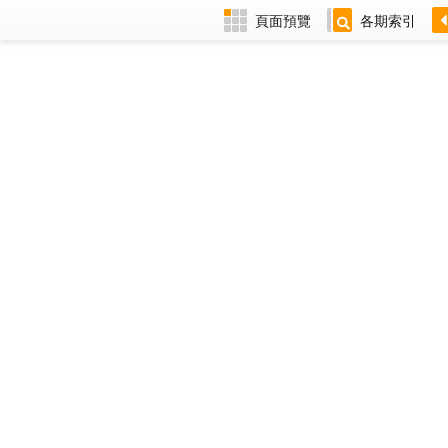
頁面預覽
各期索引