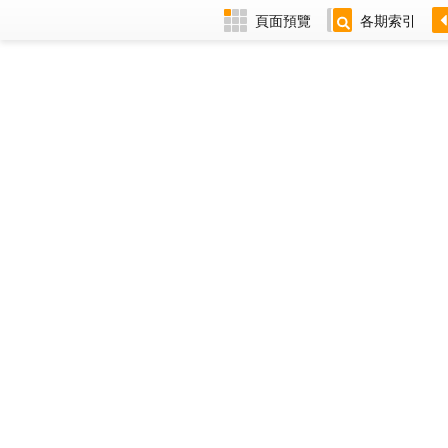
頁面預覽
各期索引