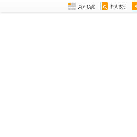
頁面預覽
各期索引