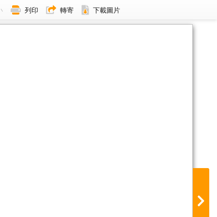
小
列印
轉寄
下載圖片