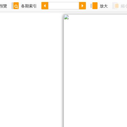
預覽
各期索引
放大
縮