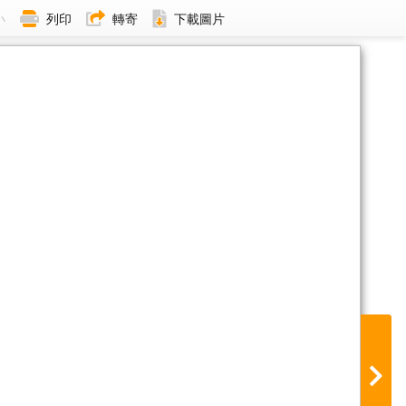
小
列印
轉寄
下載圖片