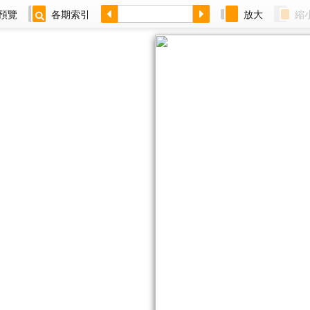
預覽
各期索引
放大
縮